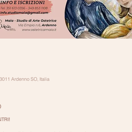
011 Ardenno SO, Italia
o
TRI!