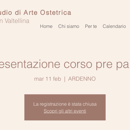
udio di Arte Ostetrica
n Valtellina
Home
Chi siamo
Per te
Calendario
esentazione corso pre pa
mar 11 feb
  |  
ARDENNO
La registrazione è stata chiusa
Scopri gli altri eventi