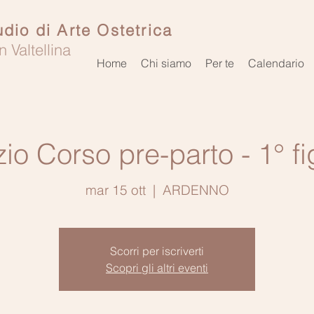
udio di Arte Ostetrica
n Valtellina
Home
Chi siamo
Per te
Calendario
zio Corso pre-parto - 1° fi
mar 15 ott
  |  
ARDENNO
Scorri per iscriverti
Scopri gli altri eventi