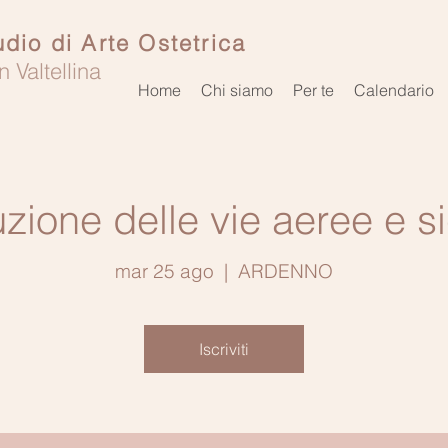
udio di Arte Ostetrica
n Valtellina
Home
Chi siamo
Per te
Calendario
uzione delle vie aeree e s
mar 25 ago
  |  
ARDENNO
Iscriviti