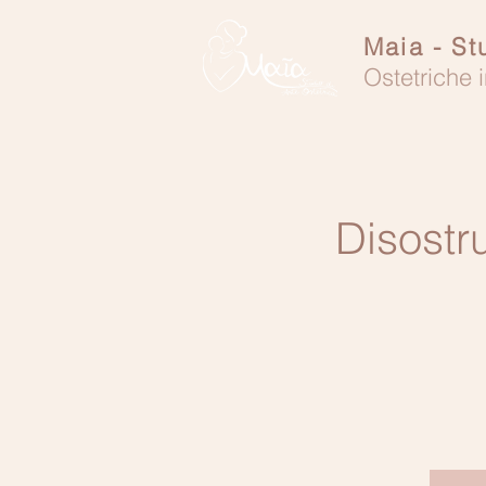
Maia - St
Ostetriche i
Disostr