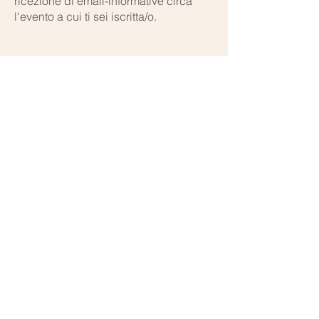
ricezione di email-informative circa
l'evento a cui ti sei iscritta/o.
Orari di apertura:
Lun - Ven:
9.00 - 18.00
Solo su appuntamento
Contattaci per maggiori informazioni: