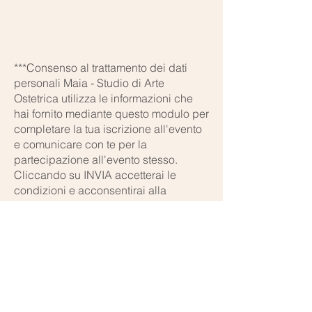
***Consenso al trattamento dei dati
personali Maia - Studio di Arte
Ostetrica utilizza le informazioni che
hai fornito mediante questo modulo per
completare la tua iscrizione all'evento
e comunicare con te per la
partecipazione all'evento stesso.
Cliccando su INVIA accetterai le
condizioni e acconsentirai alla
ricezione di email-informative circa
l'evento a cui ti sei iscritta/o.
Orari di apertura:
Lun - Ven:
9.00 - 18.00
Solo su appuntamento