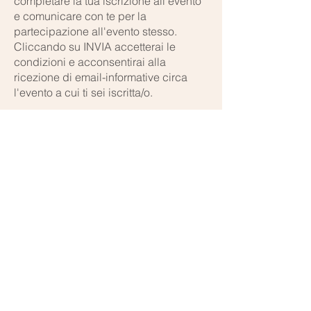
completare la tua iscrizione all'evento
e comunicare con te per la
partecipazione all'evento stesso.
Cliccando su INVIA accetterai le
condizioni e acconsentirai alla
ricezione di email-informative circa
l'evento a cui ti sei iscritta/o.
Orari di apertura:
Lun - Ven:
9.00 - 18.00
Solo su appuntamento
Contattaci per maggiori informazioni: