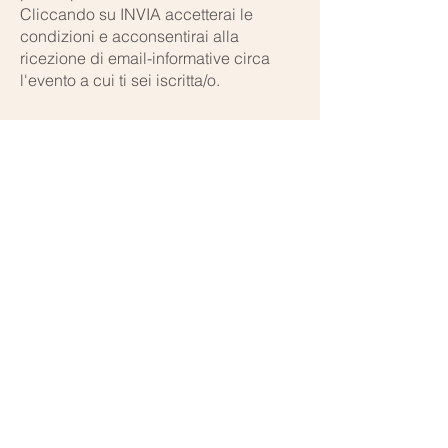
Cliccando su INVIA accetterai le
condizioni e acconsentirai alla
ricezione di email-informative circa
l'evento a cui ti sei iscritta/o.
Orari di apertura:
Lun - Ven:
9.00 - 18.00
Solo su appuntamento
Contattaci per maggiori informazioni: